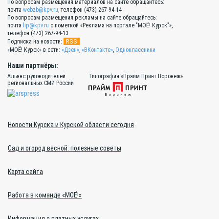
По вопросам размещения материалов на сайте обращайтесь:
почта
webzb@kpv.ru
, телефон (473) 267-94-14
По вопросам размещения рекламы на сайте обращайтесь:
почта
lip@kpv.ru
с пометкой «Реклама на портале "МОЁ! Курск"»,
телефон (473) 267-94-13
RSS
Подписка на новости:
«МОЁ! Курск» в сети:
«Дзен»
,
«ВКонтакте»
,
Одноклассники
Наши партнёры:
Альянс руководителей
Типография «Прайм Принт Воронеж»
региональных СМИ России
Новости Курска и Курской области сегодня
Сад и огород весной: полезные советы
Карта сайта
Работа в команде «МОЁ!»
Информация о платных услугах