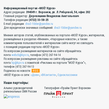
Информационный портал «МОЁ! Курск»
Адрес редакции:
394049 г. Воронеж, ул. Л.Рябцевой, 54, офис 202
Главный редактор:
Деревяшкин Владислав Анатольевич
Телефон редакции
(4722) 33-58-25
E-mail редакции:
dva3-10der@yandex.ru
Для юридически значимых сообщений:
dva3-10der@yandex.ru
Мнения авторов статей, опубликованных на портале «МОЁ! Курск», материалов,
размещённых в разделах «Мнения», «Народные новости», а также
комментариев пользователей к материалам сайта могут не совпадать
с позицией редакции портала «МОЁ! Курск».
По вопросам размещения материалов на сайте обращайтесь:
почта
webzb@kpv.ru
, телефон (473) 267-94-14
По вопросам размещения рекламы на сайте обращайтесь:
почта
lip@kpv.ru
с пометкой «Реклама на портале "МОЁ! Курск"»,
телефон (473) 267-94-13
RSS
Подписка на новости:
«МОЁ! Курск» в сети:
«Дзен»
,
«ВКонтакте»
,
Одноклассники
Наши партнёры:
Альянс руководителей
Типография «Прайм Принт Воронеж»
региональных СМИ России