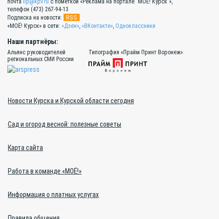
почта
lip@kpv.ru
с пометкой «Реклама на портале "МОЁ! Курск"»,
телефон (473) 267-94-13
RSS
Подписка на новости:
«МОЁ! Курск» в сети:
«Дзен»
,
«ВКонтакте»
,
Одноклассники
Наши партнёры:
Альянс руководителей
Типография «Прайм Принт Воронеж»
региональных СМИ России
Новости Курска и Курской области сегодня
Сад и огород весной: полезные советы
Карта сайта
Работа в команде «МОЁ!»
Информация о платных услугах
Правила общения