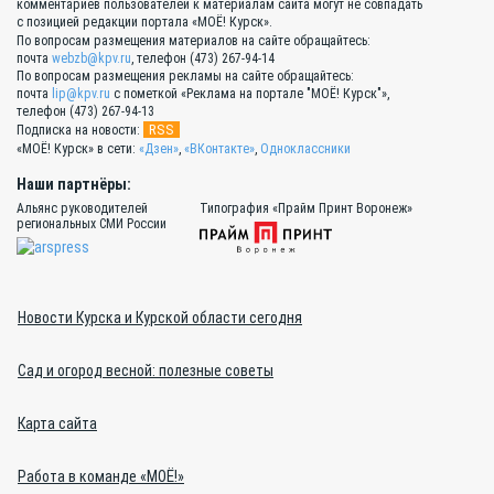
комментариев пользователей к материалам сайта могут не совпадать
с позицией редакции портала «МОЁ! Курск».
По вопросам размещения материалов на сайте обращайтесь:
почта
webzb@kpv.ru
, телефон (473) 267-94-14
По вопросам размещения рекламы на сайте обращайтесь:
почта
lip@kpv.ru
с пометкой «Реклама на портале "МОЁ! Курск"»,
телефон (473) 267-94-13
RSS
Подписка на новости:
«МОЁ! Курск» в сети:
«Дзен»
,
«ВКонтакте»
,
Одноклассники
Наши партнёры:
Альянс руководителей
Типография «Прайм Принт Воронеж»
региональных СМИ России
Новости Курска и Курской области сегодня
Сад и огород весной: полезные советы
Карта сайта
Работа в команде «МОЁ!»