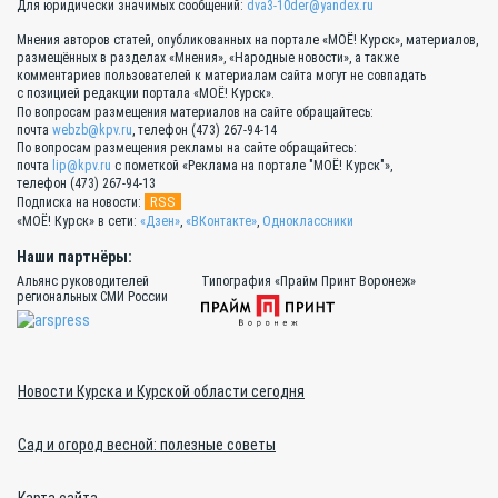
Для юридически значимых сообщений:
dva3-10der@yandex.ru
Мнения авторов статей, опубликованных на портале «МОЁ! Курск», материалов,
размещённых в разделах «Мнения», «Народные новости», а также
комментариев пользователей к материалам сайта могут не совпадать
с позицией редакции портала «МОЁ! Курск».
По вопросам размещения материалов на сайте обращайтесь:
почта
webzb@kpv.ru
, телефон (473) 267-94-14
По вопросам размещения рекламы на сайте обращайтесь:
почта
lip@kpv.ru
с пометкой «Реклама на портале "МОЁ! Курск"»,
телефон (473) 267-94-13
RSS
Подписка на новости:
«МОЁ! Курск» в сети:
«Дзен»
,
«ВКонтакте»
,
Одноклассники
Наши партнёры:
Альянс руководителей
Типография «Прайм Принт Воронеж»
региональных СМИ России
Новости Курска и Курской области сегодня
Сад и огород весной: полезные советы