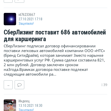
id76233667
27.10.2021 17:18
Зацепило!
СберЛизинг поставит 686 автомобилей
для каршеринга
CберЛизинг подписал договор офинансировании
поставки легковых автомобилей компании ООО «НТС»
(бренд СитиДрайв), которая занимает 3место нарынке
каршеринговых услуг РФ. Сумма сделки составила 821,
2 млн рублей. Договор заключен сроком
на3года.Врамках договора поставке подлежат
следующие автомобили ра...
39
→
Индеец
13.10.2021 18:30
Зацепило!