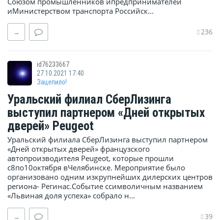
Союзом промышленников ипредпринимателей
иМинистерством транспорта Российск...
236
→
id76233667
27.10.2021 17:40
Зацепило!
Уральский филиал СберЛизинга
выступил партнером «Дней открытых
дверей» Peugeot
Уральский филиала СберЛизинга выступил партнером
«Дней открытых дверей» французского
автопроизводителя Peugeot, которые прошли
с8по10октября вЧелябинске. Мероприятие было
организовано одним изкрупнейших дилерских центров
региона- Регинас.Событие ссимволичным названием
«Львиная доля успеха» собрало н...
39
→