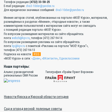
Телефон редакции
(4722) 33-58-25
E-mail редакции:
dva3-10der@yandex.ru
Для юридически значимых сообщений:
dva3-10der@yandex.ru
Мнения авторов статей, опубликованных на портале «МОЁ! Курск», материалов,
размещённых в разделах «Мнения», «Народные новости», а также
комментариев пользователей к материалам сайта могут не совпадать
с позицией редакции портала «МОЁ! Курск».
По вопросам размещения материалов на сайте обращайтесь:
почта
webzb@kpv.ru
, телефон (473) 267-94-14
По вопросам размещения рекламы на сайте обращайтесь:
почта
lip@kpv.ru
с пометкой «Реклама на портале "МОЁ! Курск"»,
телефон (473) 267-94-13
RSS
Подписка на новости:
«МОЁ! Курск» в сети:
«Дзен»
,
«ВКонтакте»
,
Одноклассники
Наши партнёры:
Альянс руководителей
Типография «Прайм Принт Воронеж»
региональных СМИ России
Новости Курска и Курской области сегодня
Сад и огород весной: полезные советы