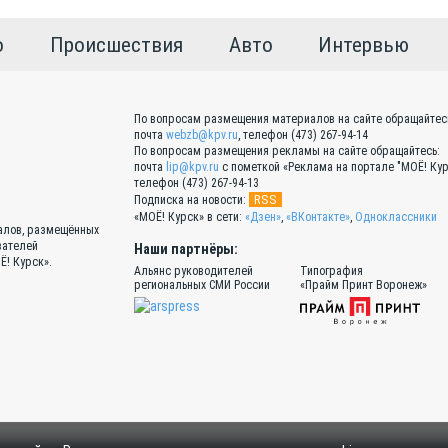
о
Происшествия
Авто
Интервью
По вопросам размещения материалов на сайте обращайтес
почта
webzb@kpv.ru
, телефон (473) 267-94-14
По вопросам размещения рекламы на сайте обращайтесь:
почта
lip@kpv.ru
с пометкой «Реклама на портале "МОЁ! Кур
телефон (473) 267-94-13
RSS
Подписка на новости:
«МОЁ! Курск» в сети:
«Дзен»
,
«ВКонтакте»
,
Одноклассники
иалов, размещённых
вателей
Наши партнёры:
Ё! Курск».
Альянс руководителей
Типография
региональных СМИ России
«Прайм Принт Воронеж»