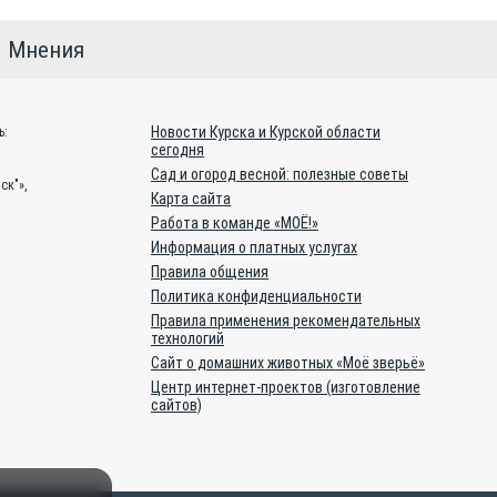
Мнения
Новости Курска и Курской области
ь:
сегодня
Сад и огород весной: полезные советы
ск"»,
Карта сайта
Работа в команде «МОЁ!»
Информация о платных услугах
Правила общения
Политика конфиденциальности
Правила применения рекомендательных
технологий
Сайт о домашних животных «Моё зверьё»
Центр интернет-проектов (изготовление
сайтов)