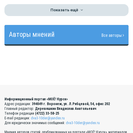
Показать ещё
Авторы мнений
Все авторы
Информационный портал «МОЁ! Курск»
Адрес редакции:
394049 г. Воронеж, ул. Л.Рябцевой, 54, офис 202
Главный редактор:
Деревяшкин Владислав Анатольевич
Телефон редакции
(4722) 33-58-25
E-mail редакции:
dva3-10der@yandex.ru
Для юридически значимых сообщений:
dva3-10der@yandex.ru
Мнения авторов статей, опубликованных на портале «МОЁ! Курск», материалов,