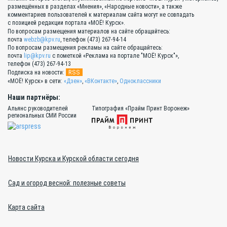
размещённых в разделах «Мнения», «Народные новости», а также
комментариев пользователей к материалам сайта могут не совпадать
с позицией редакции портала «МОЁ! Курск».
По вопросам размещения материалов на сайте обращайтесь:
почта
webzb@kpv.ru
, телефон (473) 267-94-14
По вопросам размещения рекламы на сайте обращайтесь:
почта
lip@kpv.ru
с пометкой «Реклама на портале "МОЁ! Курск"»,
телефон (473) 267-94-13
RSS
Подписка на новости:
«МОЁ! Курск» в сети:
«Дзен»
,
«ВКонтакте»
,
Одноклассники
Наши партнёры:
Альянс руководителей
Типография «Прайм Принт Воронеж»
региональных СМИ России
Новости Курска и Курской области сегодня
Сад и огород весной: полезные советы
Карта сайта