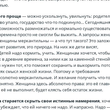
мью.
ого проще
— можно ускользнуть, увильнуть: родите
во упало, государство что-то подкинуло… Сегодняшн
возможность размножаться и нормально существоват
 времена просто не смогли бы выжить. А запросы же
енщины меркантильны — а что тут такого? Это залож
т развития, это природа. На них же дети висят,
Детей надо кормить, учить. Женщинам хочется, чтоб
 в древние времена, за ними как за каменной стено
м нужен тот, кто поможет сохранить и выкормить по
тях смысл женской жизни. Поэтому и требования
солютно меркантильные. И желание получить что-то
нятно. Женщина здесь абсолютно права: это её глав
а её не выполнит, будет клясть себя остаток жизни.
 старается скрыть свои истинные намерения
, хоч
 убеждает, что ей ничего не надо. И напрасно. Надо —