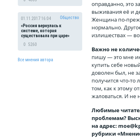
оправданно, это з
выживания её и де
Общество
Женщина по-прежне
01.11.2017 16:04
«Россия вернулась к
нормально. Другое
системе, которая
излишествах — во
существовала при царе»
0
5260
Важно не количес
пишу — это мне ин
Все мнения автора
купить себе новый
доволен был, не з
получится что-то 
том, как к этому о
жаловаться. И не 
Любимые читател
проблемам? Выск
на адрес: moe@k
рубрики «Мнение»