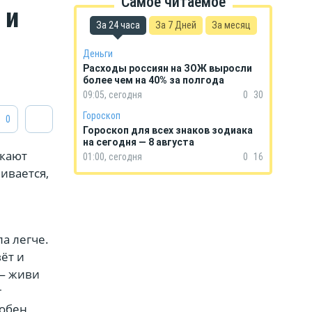
Самое читаемое
 и
За 24 часа
За 7 Дней
За месяц
Деньги
Расходы россиян на ЗОЖ выросли
более чем на 40% за полгода
09:05, сегодня
0
30
Гороскоп
0
Гороскоп для всех знаков зодиака
на сегодня — 8 августа
екают
01:00, сегодня
0
16
ивается,
ла легче.
ёт и
 — живи
г
собен