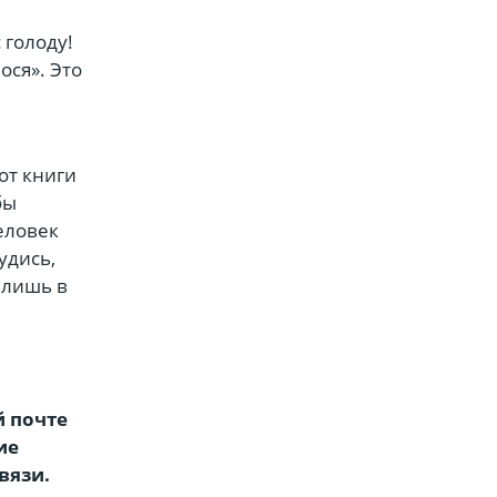
 голоду!
ося». Это
вот книги
бы
человек
удись,
 лишь в
й почте
ие
вязи.