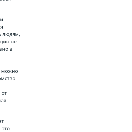
ли
яя
ь людям,
нщин не
ено в
ы
й можно
томство —
 от
ная
ет
 это