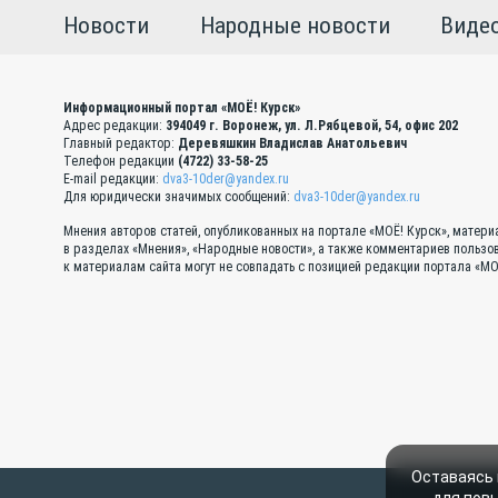
Новости
Народные новости
Виде
Информационный портал «МОЁ! Курск»
Адрес редакции:
394049 г. Воронеж, ул. Л.Рябцевой, 54, офис 202
Главный редактор:
Деревяшкин Владислав Анатольевич
Телефон редакции
(4722) 33-58-25
E-mail редакции:
dva3-10der@yandex.ru
Для юридически значимых сообщений:
dva3-10der@yandex.ru
Мнения авторов статей, опубликованных на портале «МОЁ! Курск», матер
в разделах «Мнения», «Народные новости», а также комментариев пользо
к материалам сайта могут не совпадать с позицией редакции портала «МО
Оставаясь 