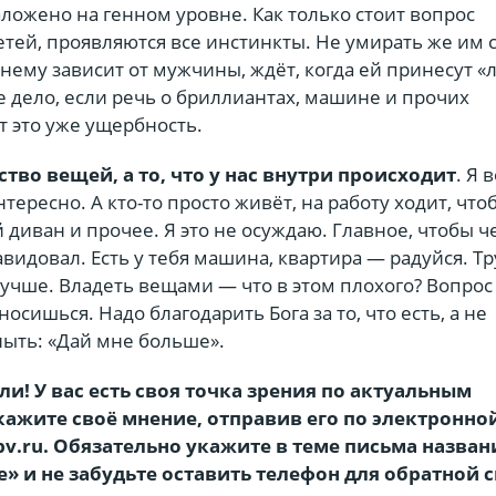
аложено на генном уровне. Как только стоит вопрос
тей, проявляются все инстинкты. Не умирать же им с
му зависит от мужчины, ждёт, когда ей принесут «л
 дело, если речь о бриллиантах, машине и прочих
т это уже ущербность.
тво вещей, а то, что у нас внутри происходит
. Я 
тересно. А кто-то просто живёт, на работу ходит, что
 диван и прочее. Я это не осуждаю. Главное, чтобы 
авидовал. Есть у тебя машина, квартира — радуйся. Тр
лучше. Владеть вещами — что в этом плохого? Вопрос
тносишься. Надо благодарить Бога за то, что есть, а не
ныть: «Дай мне больше».
и! У вас есть своя точка зрения по актуальным
ажите своё мнение, отправив его по электронно
pv.ru. Обязательно укажите в теме письма назван
 и не забудьте оставить телефон для обратной с