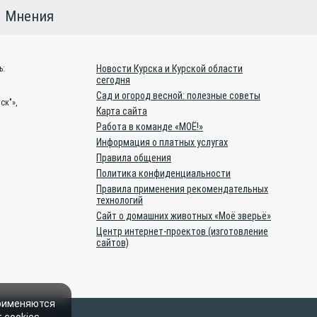
Мнения
Новости Курска и Курской области
ь:
сегодня
Сад и огород весной: полезные советы
ск"»,
Карта сайта
Работа в команде «МОЁ!»
Информация о платных услугах
Правила общения
Политика конфиденциальности
Правила применения рекомендательных
технологий
Сайт о домашних животных «Моё зверьё»
Центр интернет-проектов (изготовление
сайтов)
применяются