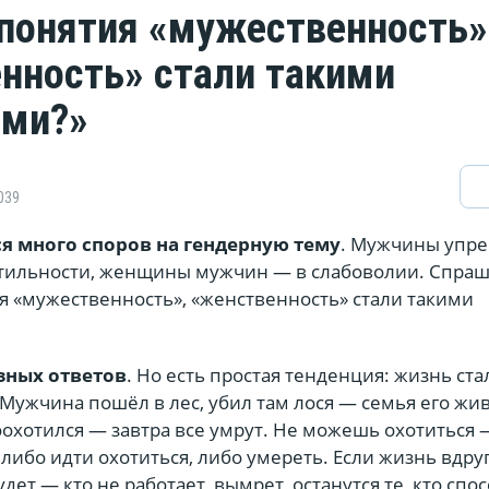
понятия «мужественность»
нность» стали такими
ми?»
039
ся много споров на гендерную тему
. Мужчины упр
ильности, женщины мужчин — в слабоволии. Спраш
я «мужественность», «женственность» стали такими
азных ответов
. Но есть простая тенденция: жизнь ста
Мужчина пошёл в лес, убил там лося — семья его жив
оохотился — завтра все умрут. Не можешь охотиться
 либо идти охотиться, либо умереть. Если жизнь вдру
удет — кто не работает, вымрет, останутся те, кто спо