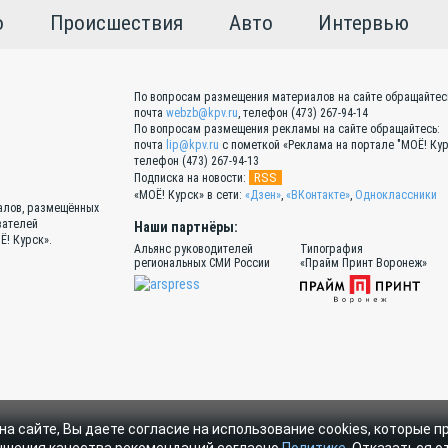
о
Происшествия
Авто
Интервью
По вопросам размещения материалов на сайте обращайтес
почта
webzb@kpv.ru
, телефон (473) 267-94-14
По вопросам размещения рекламы на сайте обращайтесь:
почта
lip@kpv.ru
с пометкой «Реклама на портале "МОЁ! Кур
телефон (473) 267-94-13
RSS
Подписка на новости:
«МОЁ! Курск» в сети:
«Дзен»
,
«ВКонтакте»
,
Одноклассники
иалов, размещённых
вателей
Наши партнёры:
Ё! Курск».
Альянс руководителей
Типография
региональных СМИ России
«Прайм Принт Воронеж»
на сайте, Вы даете согласие на использование cookies, которые 