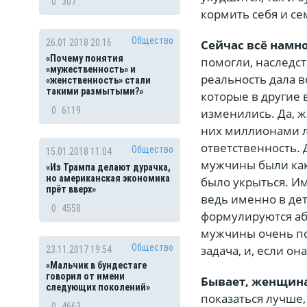
0
307
кормить себя и се
Общество
Сейчас всё намн
26.01.2018 20:16
«Почему понятия
помогли, наследст
«мужественность» и
реальность дала 
«женственность» стали
такими размытыми?»
которые в другие
0
6119
изменились. Да, ж
них миллионами ле
ответственность. 
Общество
15.01.2018 11:04
мужчины были как
«Из Трампа делают дурачка,
но американская экономика
было укрыться. И
прёт вверх»
ведь именно в де
0
4558
формулируются аб
мужчины очень по
Общество
задача, и, если он
23.11.2017 19:54
«Мальчик в бундестаге
говорил от имени
Бывает, женщина
следующих поколений»
показаться лучше,
0
4663