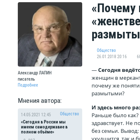
«Почему 
«женстве
размыты
Общество
26.01.2018 20:16
6
—
Сегодня ведёт
Александр
ЛАПИН
женщин в меркант
писатель
почему же поняти
Подробнее
размытыми?
Мнения автора:
И здесь много р
Общество
Раньше было как? 
14.05.2021 12:45
здравствует. Не п
«Сегодня в России мы
имеем самодержавие в
без семьи. Вывод:
полном объёме»
ухудшится, так и б