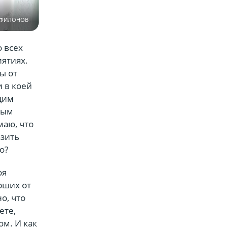
 ФИЛОНОВ
 всех
иятиях.
ы от
и в коей
щим
бым
аю, что
азить
о?
оя
рших от
о, что
ете,
ом. И как