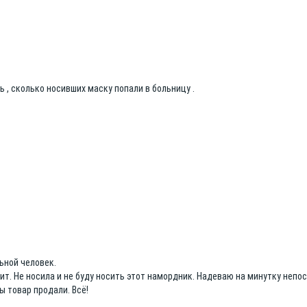
ь , сколько носивших маску попали в больницу .
ьной человек.
ит. Не носила и не буду носить этот намордник. Надеваю на минутку неп
ы товар продали. Всё!