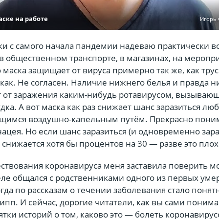
аске на работе
Игорь
и с самого начала пандемии надеваю практически во
в общественном транспорте, в магазинах, на меропр
то маска защищает от вируса примерно так же, как трус
икак. Не согласен. Наличие нижнего белья и правда н
 от заражения каким-нибудь ротавирусом, вызываю
дка. А вот маска как раз снижает шанс заразиться лю
щимся воздушно-капельным путём. Прекрасно поним
нацея. Но если шанс заразиться (и одновременно зар
 снижается хотя бы процентов на 30 — разве это плох
ествования коронавируса меня заставила поверить м
еле общался с родственниками одного из первых уме
огда по рассказам о течении заболевания стало понятн
ипп. И сейчас, дорогие читатели, как вы сами понима
тки историй о том, каково это — болеть коронавирус