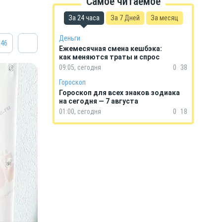
Самое читаемое
За 24 часа
За 7 Дней
За месяц
Деньги
46
Ежемесячная смена кешбэка:
как меняются траты и спрос
09:05, сегодня
0
38
Гороскоп
Гороскоп для всех знаков зодиака
на сегодня — 7 августа
01:00, сегодня
0
18