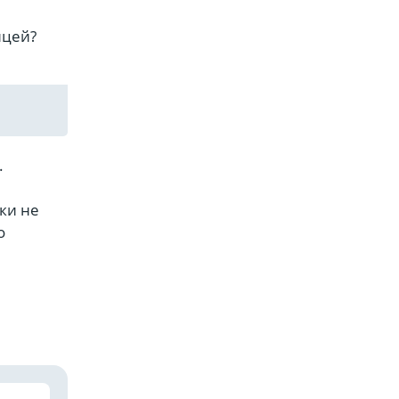
ицей?
.
ки не
о