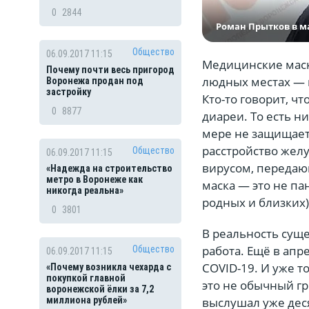
0
2844
Роман Прытков в м
Общество
06.09.2017 11:15
Медицинские маск
Почему почти весь пригород
людных местах — 
Воронежа продан под
застройку
Кто-то говорит, ч
0
8877
диареи. То есть н
мере не защищает
расстройство желу
Общество
06.09.2017 11:15
вирусом, передаю
«Надежда на строительство
метро в Воронеже как
маска — это не па
никогда реальна»
родных и близких)
0
3801
В реальность сущ
работа. Ещё в апр
Общество
06.09.2017 11:15
COVID-19. И уже т
«Почему возникла чехарда с
покупкой главной
это не обычный гр
воронежской ёлки за 7,2
выслушал уже деся
миллиона рублей»