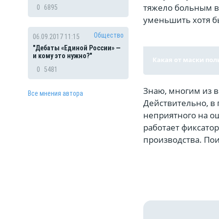
тяжело больным в
0
6895
уменьшить хотя б
Общество
06.09.2017 11:15
"Дебаты «Единой России» —
и кому это нужно?"
Какая от маски пол
0
5481
Знаю, многим из в
Все мнения автора
Действительно, в 
неприятного на о
работает фиксатор
производства. Пои