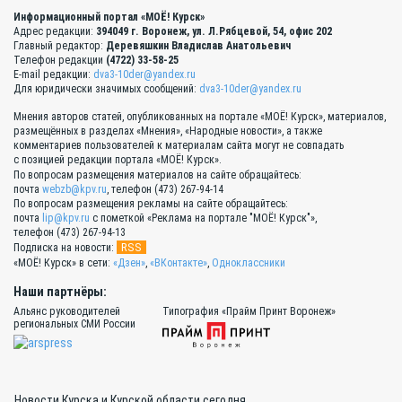
Информационный портал «МОЁ! Курск»
Адрес редакции:
394049 г. Воронеж, ул. Л.Рябцевой, 54, офис 202
Главный редактор:
Деревяшкин Владислав Анатольевич
Телефон редакции
(4722) 33-58-25
E-mail редакции:
dva3-10der@yandex.ru
Для юридически значимых сообщений:
dva3-10der@yandex.ru
Мнения авторов статей, опубликованных на портале «МОЁ! Курск», материалов,
размещённых в разделах «Мнения», «Народные новости», а также
комментариев пользователей к материалам сайта могут не совпадать
с позицией редакции портала «МОЁ! Курск».
По вопросам размещения материалов на сайте обращайтесь:
почта
webzb@kpv.ru
, телефон (473) 267-94-14
По вопросам размещения рекламы на сайте обращайтесь:
почта
lip@kpv.ru
с пометкой «Реклама на портале "МОЁ! Курск"»,
телефон (473) 267-94-13
RSS
Подписка на новости:
«МОЁ! Курск» в сети:
«Дзен»
,
«ВКонтакте»
,
Одноклассники
Наши партнёры:
Альянс руководителей
Типография «Прайм Принт Воронеж»
региональных СМИ России
Новости Курска и Курской области сегодня