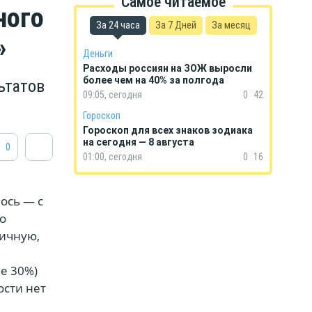
Самое читаемое
ного
За 24 часа
За 7 Дней
За месяц
»
Деньги
Расходы россиян на ЗОЖ выросли
более чем на 40% за полгода
ьтатов
09:05, сегодня
0
42
Гороскоп
Гороскоп для всех знаков зодиака
на сегодня — 8 августа
0
01:00, сегодня
0
16
лось — с
по
тичную,
в
е 30%)
ости нет