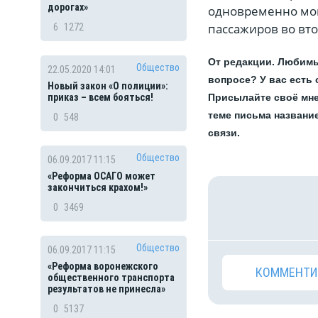
дорогах»
одновременно мог
пассажиров во вто
6
1272
От редакции. Любимы
Общество
22.05.2020 14:01
вопросе? У вас есть
Новый закон «О полиции»:
Присылайте своё мне
приказ – всем бояться!
теме письма названи
0
548
связи.
Общество
06.09.2017 11:15
«Реформа ОСАГО может
закончиться крахом!»
0
3469
Общество
06.09.2017 11:15
«Реформа воронежского
КОММЕНТИ
общественного транспорта
результатов не принесла»
0
5137