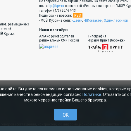
По вопросам размещения рекламы на сайте обращайтесь:
почта
lip@kpv.ru
с пометкой «Реклама на портале "МОЁ! Кур
телефон (473) 267-94-13
RSS
Подписка на новости:
«МОЁ! Курск» в сети:
«Дзен»
,
«ВКонтакте»
,
Одноклассники
иалов, размещённых
вателей
Наши партнёры:
Ё! Курск».
Альянс руководителей
Типография
региональных СМИ России
«Прайм Принт Воронеж»
на сайте, Вы даете согласие на использование cookies, которые 
ышения качества рекомендаций согласно
Политике
. Отказаться от
портале «МОЁ! Курск» сотрудниками редакции, нештатными авторами и читател
можно через настройки Вашего браузера.
тся законодательством о правах на результаты интеллектуальной деятельност
 Курск», допускается только с письменного согласия редакции с указанием ссы
OK
рссылки на moe-kursk.ru.Все вопросы можно задать по адресу
web@kpv.ru
. В р
рмационном сотрудничестве между редакцией «МОЁ! Курск» и органами власти. 
договоров (соглашений, контрактов) об информационном сотрудничестве и (или)