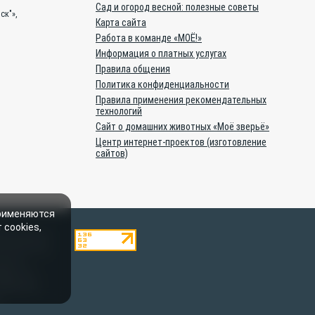
Сад и огород весной: полезные советы
ск"»,
Карта сайта
Работа в команде «МОЁ!»
Информация о платных услугах
Правила общения
Политика конфиденциальности
Правила применения рекомендательных
технологий
Сайт о домашних животных «Моё зверьё»
Центр интернет-проектов (изготовление
сайтов)
применяются
 cookies,
ями,являются
и.Полное или
лки на
убрике «От
Материалы