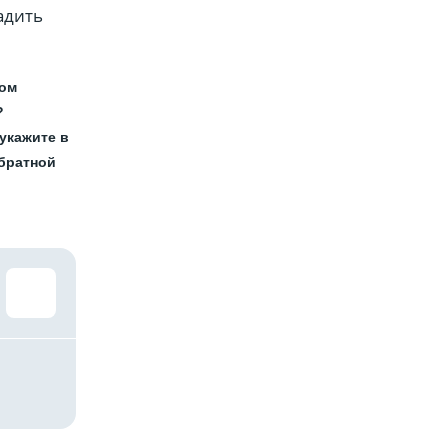
адить
ном
?
укажите в
обратной