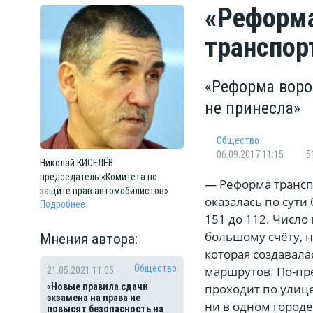
«Реформа
транспор
«Реформа воро
не принесла»
Общество
06.09.2017 11:15
5
Николай
КИСЕЛЁВ
председатель «Комитета по
— Реформа трансп
защите прав автомобилистов»
оказалась по сути
Подробнее
151 до 112. Число
большому счёту, н
Мнения автора:
которая создавала
Общество
маршрутов. По-пр
21.05.2021 11:05
проходит по улиц
«Новые правила сдачи
экзамена на права не
ни в одном городе
повысят безопасность на