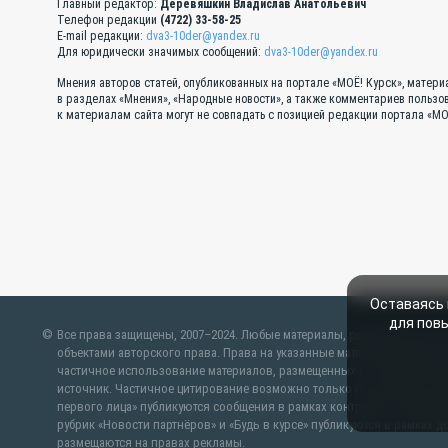
Главный редактор:
Деревяшкин Владислав Анатольевич
Телефон редакции
(4722) 33-58-25
E-mail редакции:
dva3-10der@yandex.ru
Для юридически значимых сообщений:
dva3-10der@yandex.ru
Мнения авторов статей, опубликованных на портале «МОЁ! Курск», матер
в разделах «Мнения», «Народные новости», а также комментариев пользо
к материалам сайта могут не совпадать с позицией редакции портала «МО
Оставаясь 
для пов
Все права защищены, 2007–2024. Любые материалы, размещенные на 
объектами авторского права. Права на указанные материалы охраняю
частичное использование материалов, размещенных на портале «МОЁ!
источник. Частичное цитирование возможно только при условии гипе
первого лица» публикуются сообщения в рамках контрактов об инфо
рубрик «Новости партнёров» и «Будь в курсе» публикуются в рамках 
размещаются на правах рекламы.