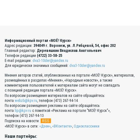
Информационный портал «МОЁ! Курск»
Адрес редакции:
394049 г. Воронеж, ул. Л.Рябцевой, 54, офис 202
Главный редактор:
Деревяшкин Владислав Анатольевич
Телефон редакции
(4722) 33-58-25
E-mail редакции:
dva3-10der@yandex.ru
Для юридически значимых сообщений:
dva3-10der@yandex.ru
Мнения авторов статей, опубликованных на портале «МОЁ! Курск», материалов,
размещённых в разделах «Мнения», «Народные новости», а также
комментариев пользователей к материалам сайта могут не совпадать
с позицией редакции портала «МОЁ! Курск».
По вопросам размещения материалов на сайте обращайтесь:
почта
webzb@kpv.ru
, телефон (473) 267-94-14
По вопросам размещения рекламы на сайте обращайтесь:
почта
lip@kpv.ru
с пометкой «Реклама на портале "МОЁ! Курск"»,
телефон (473) 267-94-13
RSS
Подписка на новости:
«МОЁ! Курск» в сети:
«Дзен»
,
«ВКонтакте»
,
Одноклассники
Наши партнёры: