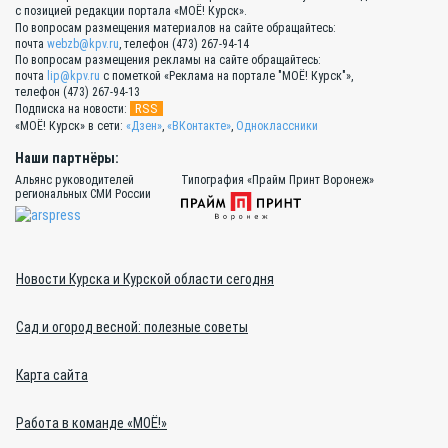
с позицией редакции портала «МОЁ! Курск».
По вопросам размещения материалов на сайте обращайтесь:
почта
webzb@kpv.ru
, телефон (473) 267-94-14
По вопросам размещения рекламы на сайте обращайтесь:
почта
lip@kpv.ru
с пометкой «Реклама на портале "МОЁ! Курск"»,
телефон (473) 267-94-13
RSS
Подписка на новости:
«МОЁ! Курск» в сети:
«Дзен»
,
«ВКонтакте»
,
Одноклассники
Наши партнёры:
Альянс руководителей
Типография «Прайм Принт Воронеж»
региональных СМИ России
Новости Курска и Курской области сегодня
Сад и огород весной: полезные советы
Карта сайта
Работа в команде «МОЁ!»