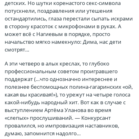
детских. Но шутки коренастого секс-символа
потускнели, поздравления или утешения
остандартились, глаза перестали сыпать искрами
в сторону красоток с микрофонами в руках. А
может всё с Нагиевым в порядке, просто
начальство мягко намекнуло: Дима, нас дети
смотрят…
А эти четверо в алых креслах, то глубоко
профессиональным советом проигравшего
поддержат (…что однозначно интереснее и
полезнее беспомощных полина-гагаринских «ой,
какая вы красивая!»), то урежут на четыре голоса
какой-нибудь народный хит. Вот как в случае с
выступлением Артёма Уланова во время
«слепых» прослушиваний. — Конкурсант
провалился, но импровизация наставников,
думаю, запомнится надолго…