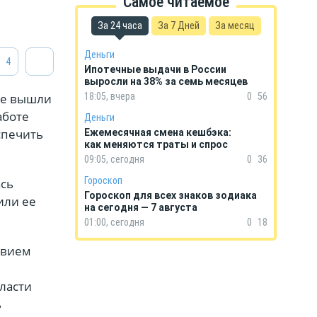
Самое читаемое
За 24 часа
За 7 Дней
За месяц
Деньги
4
Ипотечные выдачи в России
выросли на 38% за семь месяцев
ые вышли
18:05, вчера
0
56
аботе
Деньги
спечить
Ежемесячная смена кешбэка:
как меняются траты и спрос
09:05, сегодня
0
36
Гороскоп
ась
Гороскоп для всех знаков зодиака
или ее
на сегодня — 7 августа
01:00, сегодня
0
18
твием
ласти
ь