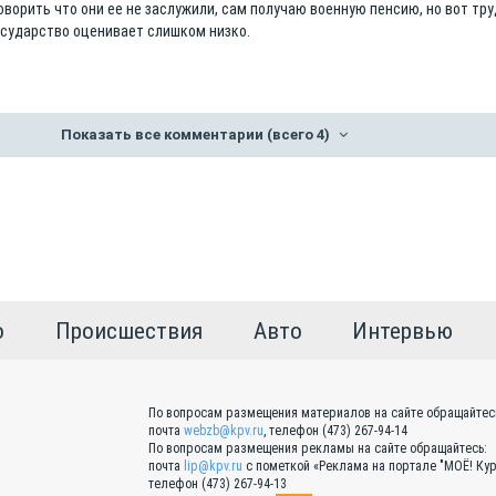
у говорить что они ее не заслужили, сам получаю военную пенсию, но вот тр
осударство оценивает слишком низко.
Показать все комментарии
(всего 4)
о
Происшествия
Авто
Интервью
По вопросам размещения материалов на сайте обращайтес
почта
webzb@kpv.ru
, телефон (473) 267-94-14
По вопросам размещения рекламы на сайте обращайтесь:
почта
lip@kpv.ru
с пометкой «Реклама на портале "МОЁ! Кур
телефон (473) 267-94-13