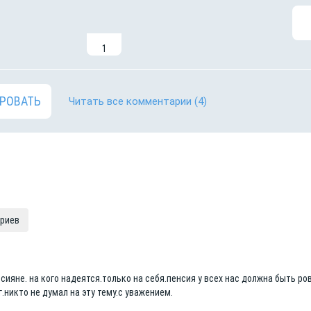
1
РОВАТЬ
Читать все комментарии
(4)
ариев
сияне. на кого надеятся.только на себя.пенсия у всех нас должна быть ро
.никто не думал на эту тему.с уважением.