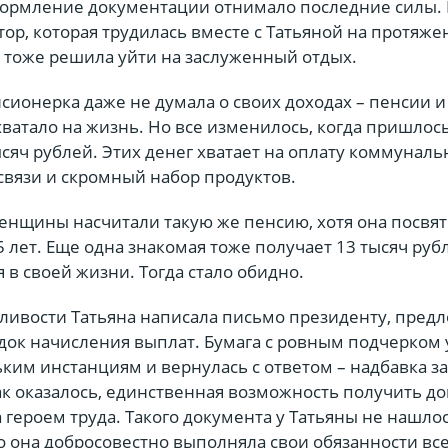
ормление документации отнимало последние силы.
ор, которая трудилась вместе с Татьяной на протяже
я тоже решила уйти на заслуженный отдых.
сионерка даже не думала о своих доходах – пенсии и
ватало на жизнь. Но все изменилось, когда пришлос
сяч рублей. Этих денег хватает на оплату коммунал
связи и скромный набор продуктов.
женщины насчитали такую же пенсию, хотя она посвя
 лет. Еще одна знакомая тоже получает 13 тысяч рубл
я в своей жизни. Тогда стало обидно.
дливости Татьяна написала письмо президенту, пред
док начисления выплат. Бумага с ровным подчерком 
ким инстанциям и вернулась с ответом – надбавка за
к оказалось, единственная возможность получить до
а героем труда. Такого документа у Татьяны не нашлос
то она добросовестно выполняла свои обязанности все