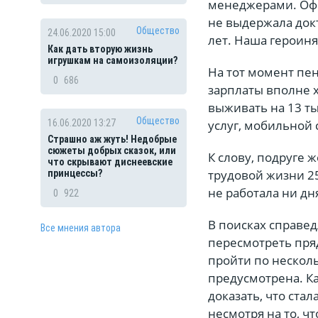
менеджерами. Оф
не выдержала докт
Общество
24.06.2020 15:00
лет. Наша героин
Как дать вторую жизнь
игрушкам на самоизоляции?
На тот момент пен
0
686
зарплаты вполне х
выживать на 13 ты
Общество
услуг, мобильной 
16.06.2020 13:27
Страшно аж жуть! Недобрые
сюжеты добрых сказок, или
К слову, подруге 
что скрывают диснеевские
трудовой жизни 25
принцессы?
не работала ни дн
0
922
В поисках справе
Все мнения автора
пересмотреть пря
пройти по несколь
предусмотрена. Ка
доказать, что стал
несмотря на то, ч