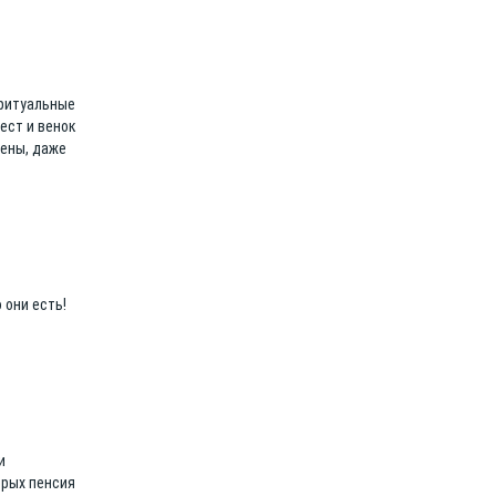
 ритуальные
ест и венок
цены, даже
 они есть!
и
орых пенсия