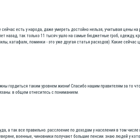
е сейчас есть у народа, даже умереть достойно нельзя, учитывая цены на
лет назад, так только 11 тысяч ушло на самые бюджетные гроб, одежду, кр
илы, катафалк, поминки - это уже другая статья расходов). Какие сейчас 
жны гордиться таким уровнем жизни! Спасибо нашим правителям за то что
бязаны. в общем отнеситесь с пониманием.
уда, а так все правильно. расслоение по доходам у населения в том числе 
еверяне, военные, чиновники получают большие пенсии. знаю людей у кот