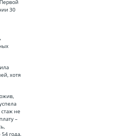
 Первой
нии 30
ь
ьных
тила
ей, хотя
ложив,
успела
 стаж не
плату –
ь,
 54 года.