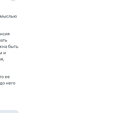
о мыслью
нсия
чать
лжна быть
м и
я,
то ее
до него