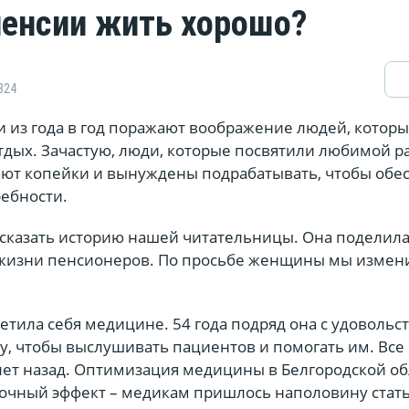
пенсии жить хорошо?
324
и из года в год поражают воображение людей, котор
тдых. Зачастую, люди, которые посвятили любимой р
ают копейки и вынуждены подрабатывать, чтобы обе
ребности.
ассказать историю нашей читательницы. Она поделил
жизни пенсионеров. По просьбе женщины мы измен
ветила себя медицине. 54 года подряд она с удовольс
у, чтобы выслушивать пациентов и помогать им. Все
лет назад. Оптимизация медицины в Белгородской об
бочный эффект – медикам пришлось наполовину стат