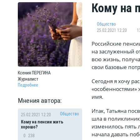
Кому на 
Общество
25.02.2021 12:20
1
Российские пенси
на заслуженный о
всю жизнь, получ
свои базовые пот
Ксения
ПЕРЕГИНА
Журналист
Сегодня я хочу р
Подробнее
«особенностями» 
имя.
Мнения автора:
Итак, Татьяна пос
Общество
25.02.2021 12:20
шла в поликлиник
Кому на пенсии жить
изменилось пять 
хорошо?
начала давать по
0
238