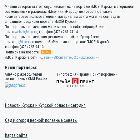
Мнения авторов статей, опубликованных на портале «МОЁ! Курск», материалов,
размещённых в разделах «Мнения», «Народные новости», а также
комментариев пользователей к материалам сайта могут не совпадать
с позицией редакции портала «МОЁ! Курск».
По вопросам размещения материалов на сайте обращайтесь:
почта
webzb@kpv.ru
, телефон (473) 267-94-14
По вопросам размещения рекламы на сайте обращайтесь:
почта
lip@kpv.ru
с пометкой «Реклама на портале "МОЁ! Курск"»,
телефон (473) 267-94-13
RSS
Подписка на новости:
«МОЁ! Курск» в сети:
«Дзен»
,
«ВКонтакте»
,
Одноклассники
Наши партнёры:
Альянс руководителей
Типография «Прайм Принт Воронеж»
региональных СМИ России
Новости Курска и Курской области сегодня
Сад и огород весной: полезные советы
Карта сайта