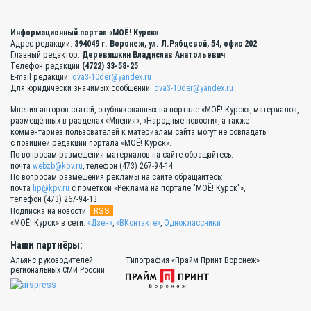
Информационный портал «МОЁ! Курск»
Адрес редакции:
394049 г. Воронеж, ул. Л.Рябцевой, 54, офис 202
Главный редактор:
Деревяшкин Владислав Анатольевич
Телефон редакции
(4722) 33-58-25
E-mail редакции:
dva3-10der@yandex.ru
Для юридически значимых сообщений:
dva3-10der@yandex.ru
Мнения авторов статей, опубликованных на портале «МОЁ! Курск», материалов,
размещённых в разделах «Мнения», «Народные новости», а также
комментариев пользователей к материалам сайта могут не совпадать
с позицией редакции портала «МОЁ! Курск».
По вопросам размещения материалов на сайте обращайтесь:
почта
webzb@kpv.ru
, телефон (473) 267-94-14
По вопросам размещения рекламы на сайте обращайтесь:
почта
lip@kpv.ru
с пометкой «Реклама на портале "МОЁ! Курск"»,
телефон (473) 267-94-13
RSS
Подписка на новости:
«МОЁ! Курск» в сети:
«Дзен»
,
«ВКонтакте»
,
Одноклассники
Наши партнёры:
Альянс руководителей
Типография «Прайм Принт Воронеж»
региональных СМИ России