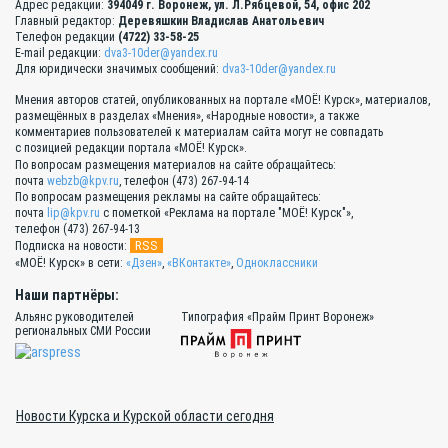
Адрес редакции:
394049 г. Воронеж, ул. Л.Рябцевой, 54, офис 202
Главный редактор:
Деревяшкин Владислав Анатольевич
Телефон редакции
(4722) 33-58-25
E-mail редакции:
dva3-10der@yandex.ru
Для юридически значимых сообщений:
dva3-10der@yandex.ru
Мнения авторов статей, опубликованных на портале «МОЁ! Курск», материалов,
размещённых в разделах «Мнения», «Народные новости», а также
комментариев пользователей к материалам сайта могут не совпадать
с позицией редакции портала «МОЁ! Курск».
По вопросам размещения материалов на сайте обращайтесь:
почта
webzb@kpv.ru
, телефон (473) 267-94-14
По вопросам размещения рекламы на сайте обращайтесь:
почта
lip@kpv.ru
с пометкой «Реклама на портале "МОЁ! Курск"»,
телефон (473) 267-94-13
RSS
Подписка на новости:
«МОЁ! Курск» в сети:
«Дзен»
,
«ВКонтакте»
,
Одноклассники
Наши партнёры:
Альянс руководителей
Типография «Прайм Принт Воронеж»
региональных СМИ России
Новости Курска и Курской области сегодня