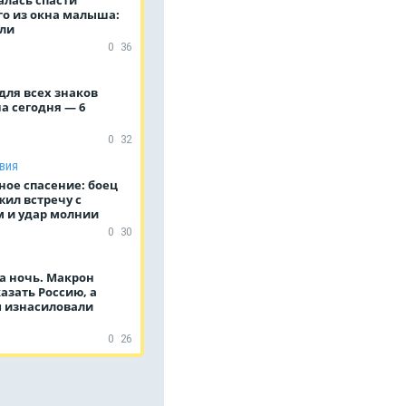
о из окна малыша:
бли
0
36
для всех знаков
а сегодня — 6
0
32
вия
ное спасение: боец
ил встречу с
 и удар молнии
0
30
а ночь. Макрон
азать Россию, а
 изнасиловали
0
26