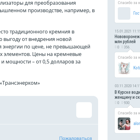
ализаторы для преобразования
Спасибо за 
мышленном производстве, например, в
Гос
сто традиционного кремния в
15.01.2021 11:1
Нововоронежс
ю выгоду от внедрения новой
млн рублей
я энергии по цене, не превышающей
0
356
х элементов. Цены на кремневые
Спасибо за 
и мощности – от 0,5 долларов за
Kot
 «Трансэнерком»
03.11.2020 14:1
В Курске вод
женщину и с
0
930
Спасибо за 
alo
Пожаловаться