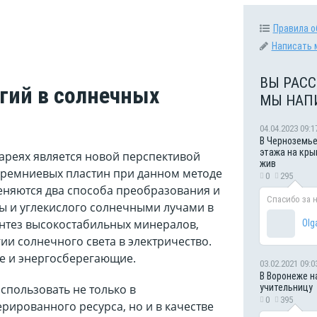
Правила о
Написать 
ВЫ РАСС
гий в солнечных
МЫ НАП
04.04.2023 09:1
В Черноземье
этажа на кры
ареях является новой перспективой
жив
кремниевых пластин при данном методе
0
295
еняются два способа преобразования и
Спасибо за 
ы и углекислого солнечными лучами в
синтез высокостабильных минералов,
Olg
и солнечного света в электричество.
е и энергосберегающие.
03.02.2021 09:0
В Воронеже н
учительницу
спользовать не только в
0
395
рированного ресурса, но и в качестве