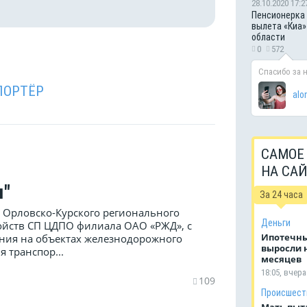
28.10.2020 17:2
Пенсионерка 
вылета «Киа»
области
0
572
Спасибо за 
ПОРТЁР
alo
САМОЕ
НА СА
м"
За 24 часа
а Орловско-Курского регионального
Деньги
ойств СП ЦДПО филиала ОАО «РЖД», с
Ипотечны
ния на объектах железнодорожного
выросли н
 транспор...
месяцев
18:05, вчера
109
Происшест
Мать пыт