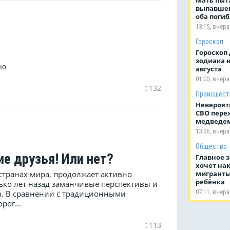
выпавшег
оба поги
13:15, вчера
Гороскоп
Гороскоп 
зодиака н
ую
августа
01:00, вчера
132
Происшест
Невероят
СВО переж
медведем
13:36, вчера
Общество
ие друзья! Или нет?
Главное з
хочет нак
мигранты
 странах мира, продолжает активно
ребёнка
лько лет назад заманчивые перспективы и
07:11, вчера
и. В сравнении с традиционными
рог...
113