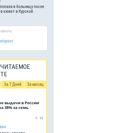
7
попала в больницу после
 в кювет в Курской
новость:
nelypoet
 ЧИТАЕМОЕ
ЙТЕ
За 7 Дней
За месяц
е выдачи в России
а 38% за семь
0
44
вия
алась спасти