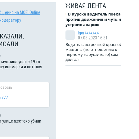
ЖИВАЯ ЛЕНТА
бщения на МОЁ! Online
В Курске водитель поехал
против движения и чуть не
модератору
устроил аварию
Igor4x4x4x4
КАЗАЛИ,
07.03.2023 16:31
ИСАЛИ
Водитель встречной красной
машины (по отношению к
черному нарушителю) сам
7
двигал...
 мужчина упал с 19-го
шу иномарки и остался
новость:
a777
3
а улице жестоко убили