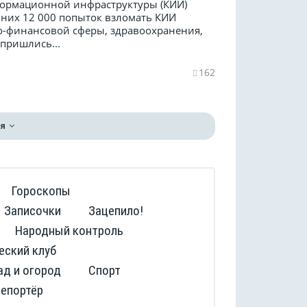
формационной инфраструктуры (КИИ)
 них 12 000 попыток взломать КИИ
но-финансовой сферы, здравоохранения,
пришлись...
162
я
Гороскопы
Записочки
Зацепило!
Народный контроль
еский клуб
ад и огород
Спорт
репортёр