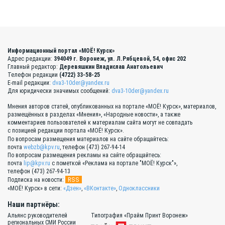
Информационный портал «МОЁ! Курск»
Адрес редакции:
394049 г. Воронеж, ул. Л.Рябцевой, 54, офис 202
Главный редактор:
Деревяшкин Владислав Анатольевич
Телефон редакции
(4722) 33-58-25
E-mail редакции:
dva3-10der@yandex.ru
Для юридически значимых сообщений:
dva3-10der@yandex.ru
Мнения авторов статей, опубликованных на портале «МОЁ! Курск», материалов,
размещённых в разделах «Мнения», «Народные новости», а также
комментариев пользователей к материалам сайта могут не совпадать
с позицией редакции портала «МОЁ! Курск».
По вопросам размещения материалов на сайте обращайтесь:
почта
webzb@kpv.ru
, телефон (473) 267-94-14
По вопросам размещения рекламы на сайте обращайтесь:
почта
lip@kpv.ru
с пометкой «Реклама на портале "МОЁ! Курск"»,
телефон (473) 267-94-13
RSS
Подписка на новости:
«МОЁ! Курск» в сети:
«Дзен»
,
«ВКонтакте»
,
Одноклассники
Наши партнёры:
Альянс руководителей
Типография «Прайм Принт Воронеж»
региональных СМИ России