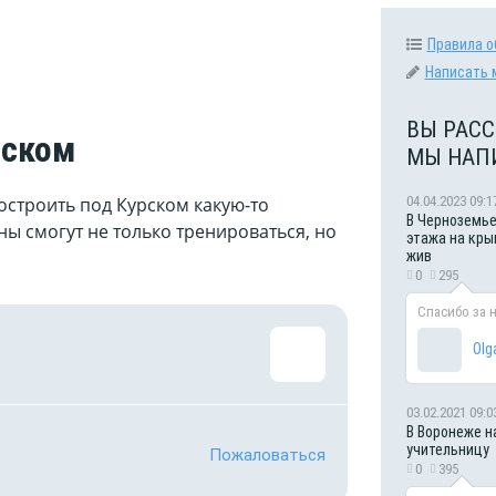
Правила о
Написать 
ВЫ РАСС
рском
МЫ НАП
04.04.2023 09:1
построить под Курском какую-то
В Черноземье
ы смогут не только тренироваться, но
этажа на кры
жив
0
295
Спасибо за 
Olg
03.02.2021 09:0
В Воронеже н
учительницу
Пожаловаться
0
395