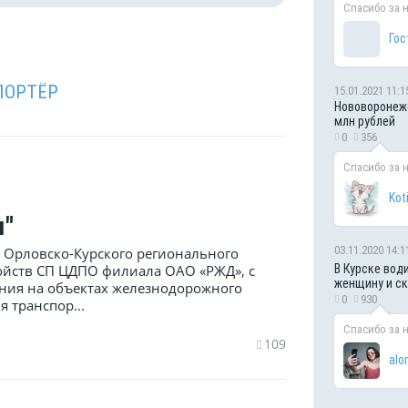
Спасибо за 
Гос
ПОРТЁР
15.01.2021 11:1
Нововоронежс
млн рублей
0
356
Спасибо за 
Kot
м"
03.11.2020 14:1
а Орловско-Курского регионального
В Курске вод
ойств СП ЦДПО филиала ОАО «РЖД», с
женщину и с
ния на объектах железнодорожного
0
930
 транспор...
Спасибо за 
109
alo