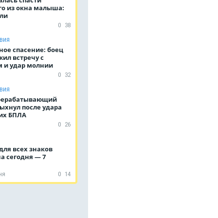
о из окна малыша:
бли
0
38
вия
ное спасение: боец
ил встречу с
 и удар молнии
0
32
вия
рерабатывающий
ыхнул после удара
их БПЛА
0
26
для всех знаков
а сегодня — 7
ня
0
14