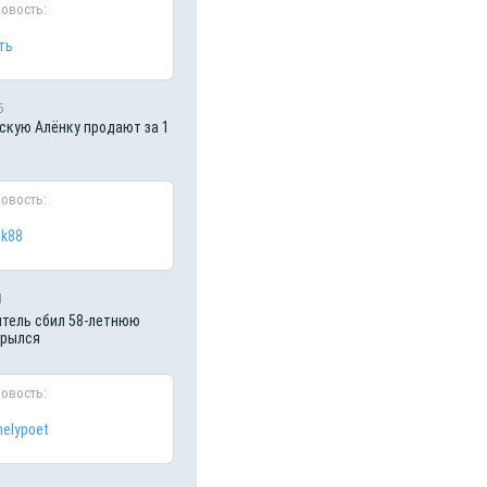
новость:
ть
5
кую Алёнку продают за 1
новость:
ik88
1
итель сбил 58-летнюю
крылся
новость:
nelypoet