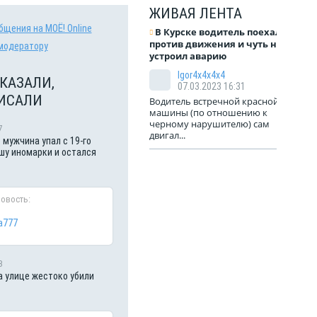
ЖИВАЯ ЛЕНТА
бщения на МОЁ! Online
В Курске водитель поехал
против движения и чуть не
модератору
устроил аварию
Igor4x4x4x4
КАЗАЛИ,
07.03.2023 16:31
ИСАЛИ
Водитель встречной красной
машины (по отношению к
черному нарушителю) сам
7
двигал...
 мужчина упал с 19-го
шу иномарки и остался
новость:
a777
3
а улице жестоко убили