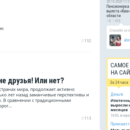
28.10.2020 17:2
Пенсионерка 
вылета «Киа»
области
0
572
ую
Спасибо за 
132
alo
САМОЕ
НА СА
ие друзья! Или нет?
За 24 часа
 странах мира, продолжает активно
лько лет назад заманчивые перспективы и
Деньги
и. В сравнении с традиционными
Ипотечны
выросли н
рог...
месяцев
18:05, вчера
113
Происшест
Мать пыт