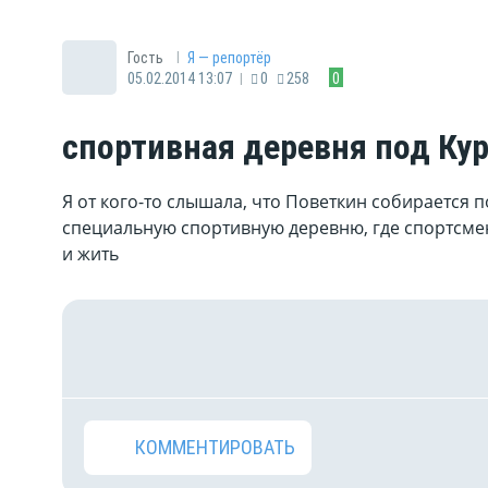
|
Гость
Я — репортёр
|
05.02.2014 13:07
0
258
0
спортивная деревня под Ку
Я от кого-то слышала, что Поветкин собирается 
специальную спортивную деревню, где спортсмен
и жить
КОММЕНТИРОВАТЬ