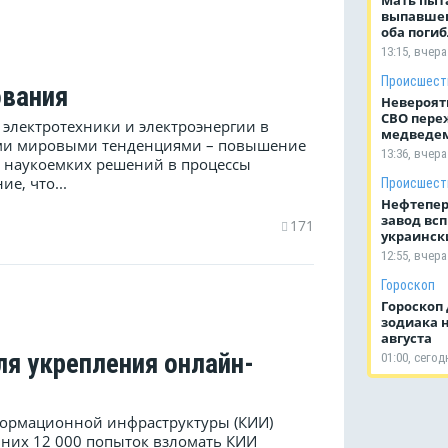
выпавшег
оба поги
13:15, вчера
Происшест
ования
Невероят
СВО переж
 электротехники и электроэнергии в
медведем
ными мировыми тенденциями – повышение
13:36, вчера
е наукоемких решений в процессы
е, что...
Происшест
Нефтепе
завод всп
171
украинск
12:55, вчера
Гороскоп
Гороскоп 
зодиака н
августа
ля укрепления онлайн-
01:00, сегод
формационной инфраструктуры (КИИ)
 них 12 000 попыток взломать КИИ