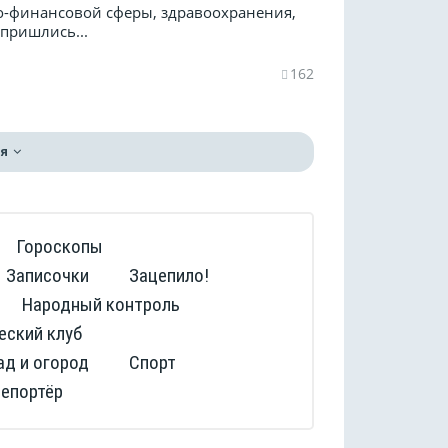
но-финансовой сферы, здравоохранения,
пришлись...
162
я
Гороскопы
Записочки
Зацепило!
Народный контроль
еский клуб
ад и огород
Спорт
репортёр