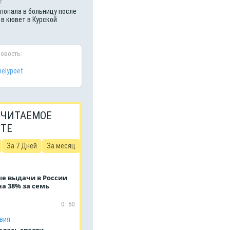
7
попала в больницу после
 в кювет в Курской
новость:
nelypoet
 ЧИТАЕМОЕ
ЙТЕ
За 7 Дней
За месяц
е выдачи в России
а 38% за семь
0
50
вия
алась спасти