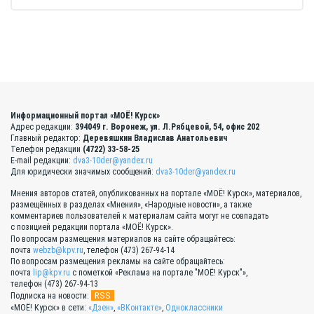
Информационный портал «МОЁ! Курск»
Адрес редакции:
394049 г. Воронеж, ул. Л.Рябцевой, 54, офис 202
Главный редактор:
Деревяшкин Владислав Анатольевич
Телефон редакции
(4722) 33-58-25
E-mail редакции:
dva3-10der@yandex.ru
Для юридически значимых сообщений:
dva3-10der@yandex.ru
Мнения авторов статей, опубликованных на портале «МОЁ! Курск», материалов,
размещённых в разделах «Мнения», «Народные новости», а также
комментариев пользователей к материалам сайта могут не совпадать
с позицией редакции портала «МОЁ! Курск».
По вопросам размещения материалов на сайте обращайтесь:
почта
webzb@kpv.ru
, телефон (473) 267-94-14
По вопросам размещения рекламы на сайте обращайтесь:
почта
lip@kpv.ru
с пометкой «Реклама на портале "МОЁ! Курск"»,
телефон (473) 267-94-13
RSS
Подписка на новости:
«МОЁ! Курск» в сети:
«Дзен»
,
«ВКонтакте»
,
Одноклассники