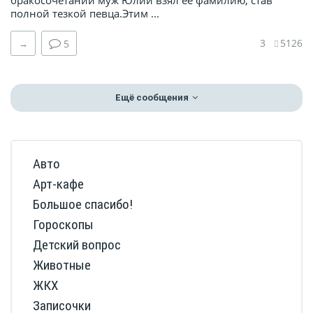
бракосочетании муж Юлии взял ее фамилию, став
полной тезкой певца.Этим ...
3
5126
→
5
Ещё сообщения
Авто
Арт-кафе
Большое спасибо!
Гороскопы
Детский вопрос
Животные
ЖКХ
Записочки