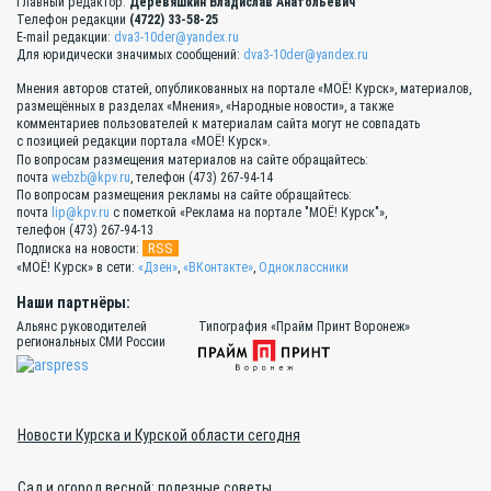
Главный редактор:
Деревяшкин Владислав Анатольевич
Телефон редакции
(4722) 33-58-25
E-mail редакции:
dva3-10der@yandex.ru
Для юридически значимых сообщений:
dva3-10der@yandex.ru
Мнения авторов статей, опубликованных на портале «МОЁ! Курск», материалов,
размещённых в разделах «Мнения», «Народные новости», а также
комментариев пользователей к материалам сайта могут не совпадать
с позицией редакции портала «МОЁ! Курск».
По вопросам размещения материалов на сайте обращайтесь:
почта
webzb@kpv.ru
, телефон (473) 267-94-14
По вопросам размещения рекламы на сайте обращайтесь:
почта
lip@kpv.ru
с пометкой «Реклама на портале "МОЁ! Курск"»,
телефон (473) 267-94-13
RSS
Подписка на новости:
«МОЁ! Курск» в сети:
«Дзен»
,
«ВКонтакте»
,
Одноклассники
Наши партнёры:
Альянс руководителей
Типография «Прайм Принт Воронеж»
региональных СМИ России
Новости Курска и Курской области сегодня
Сад и огород весной: полезные советы